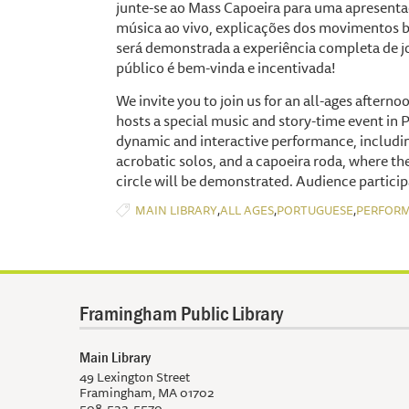
junte-se ao Mass Capoeira para uma apresentaç
música ao vivo, explicações dos movimentos bá
será demonstrada a experiência completa de jo
público é bem-vinda e incentivada!
We invite you to join us for an all-ages afterno
hosts a special music and story-time event in P
dynamic and interactive performance, includin
acrobatic solos, and a capoeira roda, where th
circle will be demonstrated. Audience partic
,
,
,
MAIN LIBRARY
ALL AGES
PORTUGUESE
PERFOR
Framingham Public Library
Main Library
49 Lexington Street
Framingham, MA 01702
508-532-5570