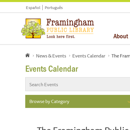
Español
Português
About
News & Events
Events Calendar
The Fram
Events Calendar
Browse by Category
The Framingham Public L