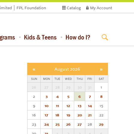
limited
FPL Foundation
Catalog
My Account
ograms
Kids & Teens
How do I?
«
August 2026
»
SUN
MON
TUE
WED
THU
FRI
SAT
26
27
28
29
30
31
1
2
3
4
5
6
7
8
9
10
11
12
13
14
15
16
17
18
19
20
21
22
23
24
25
26
27
28
29
30
31
1
2
3
4
5