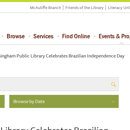
McAuliffe Branch
Friends of the Library
Literacy Un
Browse
Services
Find Online
Events & Pr
ingham Public Library Celebrates Brazilian Independence Day
Browse by Date
ibrary Celebrates Brazilian