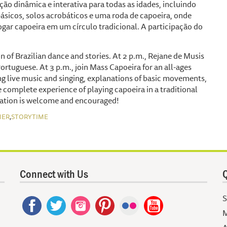
ão dinâmica e interativa para todas as idades, incluindo
sicos, solos acrobáticos e uma roda de capoeira, onde
gar capoeira em um círculo tradicional. A participação do
on of Brazilian dance and stories. At 2 p.m., Rejane de Musis
ortuguese. At 3 p.m., join Mass Capoeira for an all-ages
g live music and singing, explanations of basic movements,
e complete experience of playing capoeira in a traditional
ipation is welcome and encouraged!
,
MER
STORYTIME
Connect with Us
Q
S
M