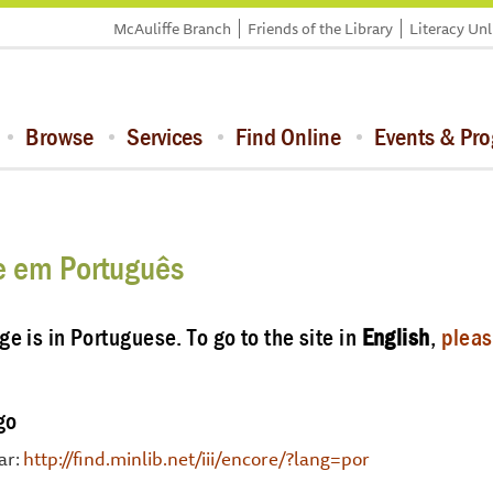
McAuliffe Branch
Friends of the Library
Literacy Un
Browse
Services
Find Online
Events & Pr
 em Português
ge is in Portuguese. To go to the site in
English
,
pleas
go
ar:
http://find.minlib.net/iii/encore/?lang=por