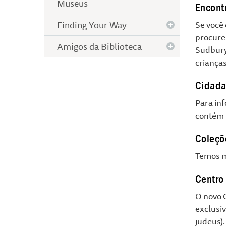
Museus
Encont
Finding Your Way
Se você 
procure
Amigos da Biblioteca
Sudbury
crianças
Cidada
Para in
contém u
Coleçõ
Temos mu
Centro
O novo C
exclusi
judeus)