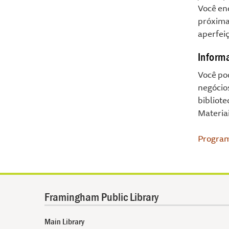
Você enc
próxima
aperfeiç
Inform
Você po
negócios
bibliot
Materiai
Program
Framingham Public Library
Main Library