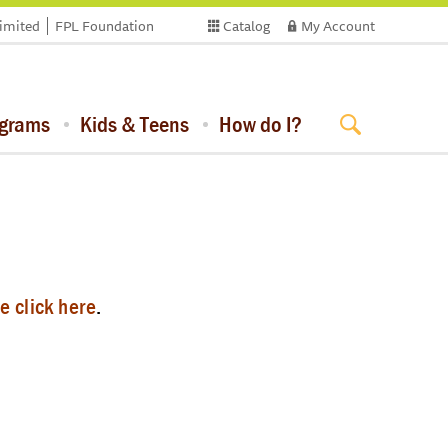
limited
FPL Foundation
Catalog
My Account
ograms
Kids & Teens
How do I?
e click here
.