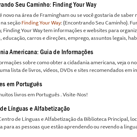
rando Seu Caminho: Finding Your Way
é novo na área de Framingham ou se você gostaria de saber m
 na seção
Finding Your Way
: (Encontrando Seu Caminho). Fu
, Finding Your Way tem informações e websites para organ
, educação, carros e direções, emprego, assuntos legais, ha
nia Americana: Guia de Informações
formações sobre como obter a cidadania americana, veja o n
ma lista de livros, vídeos, DVDs e sites recomendados em in
es em Português
itos livros em Português . Visite-Nos!
 de Línguas e Alfabetização
entro de Línguas e Alfabetização da Biblioteca Principal, lo
va para as pessoas que estão aprendendo ou revendo a lingua
.