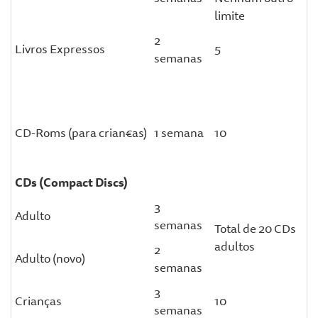
limite
2
Livros Expressos
5
semanas
CD-Roms (para crian€as)
1 semana
10
CDs (Compact Discs)
3
Adulto
semanas
Total de 20 CDs
adultos
2
Adulto (novo)
semanas
3
Crianças
10
semanas