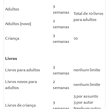
3
Adultos
semanas
Total de 10 livros
para adultos
2
Adultos (novo)
semanas
3
Criança
10
semanas
Livros
3
Livros para adultos
nenhum limite
semanas
Livros novos para
2
nenhum limite
adultos
semanas
3 por assunto
3
3 por autor
Livros de criança
semanas
Nenhum outro