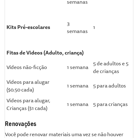
semanas
3
Kits Pré-escolares
1
semanas
Fitas de Videos (Adulto, criança)
5 de adultos e 5
Vídeos não-ficção
1 semana
de crianças
Videos para alugar
1 semana
5 para adultos
($0.50 cada)
Videos para alugar,
1 semana
5 para crianças
Crianças ($1 cada)
Renovações
Você pode renovar materiais uma vez se não houver