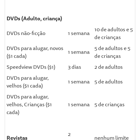
DVDs (Adulto, criança)
10 de adultos e 5
DVDs não-ficção
1 semana
de crianças
DVDs para alugar, novos
5 de adultos e 5
1 semana
($1 cada)
de crianças
Speedview DVDs ($1)
3 dias
2 de adultos
DVDs para alugar,
1 semana
5 de adultos
velhos ($1 cada)
DVDs para alugar,
velhos, Crianças ($1
1 semana
5 de crianças
cada)
2
Revistas
nenhum limite