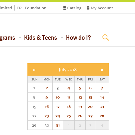
limited
FPL Foundation
Catalog
My Account
ograms
Kids & Teens
How do I?
«
July 2018
»
SUN
MON
TUE
WED
THU
FRI
SAT
1
2
3
4
5
6
7
8
9
10
11
12
13
14
15
16
17
18
19
20
21
22
23
24
25
26
27
28
29
30
31
1
2
3
4