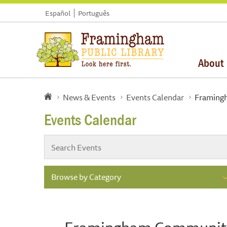
Español
Português
About
News & Events
Events Calendar
Framing
Events Calendar
Browse by Category
Framingham Community