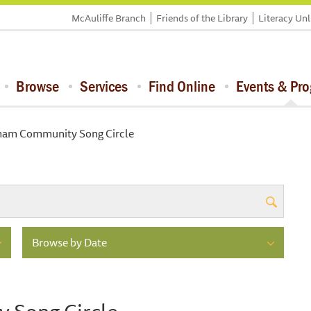
McAuliffe Branch
Friends of the Library
Literacy Un
Browse
Services
Find Online
Events & Pr
ham Community Song Circle
Browse by Date
 Song Circle