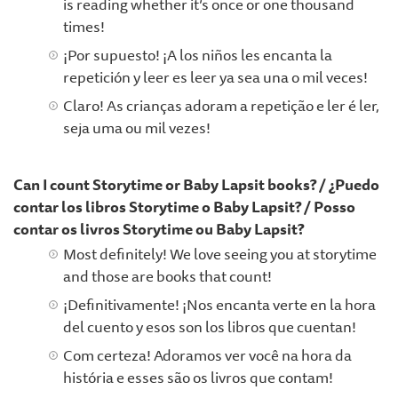
is reading whether it’s once or one thousand
times!
¡Por supuesto! ¡A los niños les encanta la
repetición y leer es leer ya sea una o mil veces!
Claro! As crianças adoram a repetição e ler é ler,
seja uma ou mil vezes!
Can I count Storytime or Baby Lapsit books? / ¿Puedo
contar los libros Storytime o Baby Lapsit? / Posso
contar os livros Storytime ou Baby Lapsit?
Most definitely! We love seeing you at storytime
and those are books that count!
¡Definitivamente! ¡Nos encanta verte en la hora
del cuento y esos son los libros que cuentan!
Com certeza! Adoramos ver você na hora da
história e esses são os livros que contam!