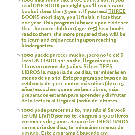
read
ONE BOOK
per night you’ll reach 1000
books in less than 3 years. If you read
THREE
BOOKS
most days, you’ll finish in less than
one year. This program is based upon evidence
that the more children (ages 0-5) hear books
read to them, the more prepared they will be
to learn and enjoy reading upon reaching
kindergarten.
1000 puede parecer mucho, ¡pero no lo es! Si
lees UN LIBRO por noche, llegarás a 1000
libros en menos de 3 años. Si lees TRES
LIBROS la mayoría de los días, terminarás en
menos de un año. Este programa se basa en la
evidencia de que cuantos más niños (de 0 a 5
años) escuchen que se les lean libros, más
preparados estarán para aprender y disfrutar
de la lectura al llegar al jardín de infantes.
1000 pode parecer muito, mas não é! Se você
ler UM LIVRO por noite, chegará a 1000 livros
em menos de 3 anos. Se você ler TRÊS LIVROS
na maioria dos dias, terminará em menos de
um ano. Este programa é baseado em