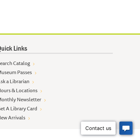
uick Links
earch Catalog
useum Passes
sk a Librarian
ours & Locations
onthly Newsletter
et A Library Card
ew Arrivals