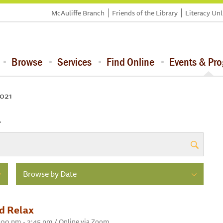
McAuliffe Branch
Friends of the Library
Literacy Un
Browse
Services
Find Online
Events & Pr
2021
1
Browse by Date
d Relax
 2:00 pm - 2:45 pm / Online via Zoom