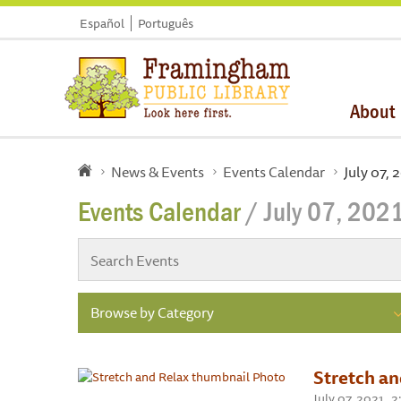
Español
Português
About
News & Events
Events Calendar
July 07, 
Events Calendar
/ July 07, 202
Browse by Category
Stretch an
July 07, 2021 ,