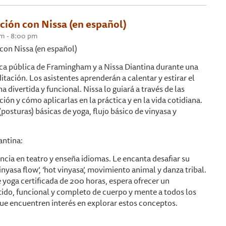
ción con Nissa (en español)
 pm - 8:00 pm
con Nissa (en español)
eca pública de Framingham y a Nissa Diantina durante una
tación. Los asistentes aprenderán a calentar y estirar el
 divertida y funcional. Nissa lo guiará a través de las
ción y cómo aplicarlas en la práctica y en la vida cotidiana.
posturas) básicas de yoga, flujo básico de vinyasa y
antina:
ncia en teatro y enseña idiomas. Le encanta desafiar su
yasa flow’, ‘hot vinyasa’, movimiento animal y danza tribal.
yoga certificada de 200 horas, espera ofrecer un
do, funcional y completo de cuerpo y mente a todos los
que encuentren interés en explorar estos conceptos.