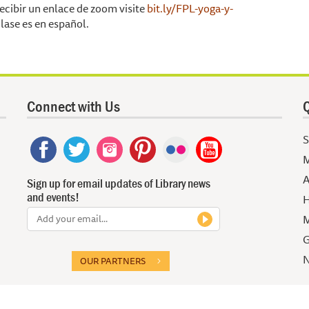
recibir un enlace de zoom visite
bit.ly/FPL-yoga-y-
clase es en español.
Connect with Us
Q
S
M
A
Sign up for email updates of Library news
and events!
H
M
G
N
OUR PARTNERS