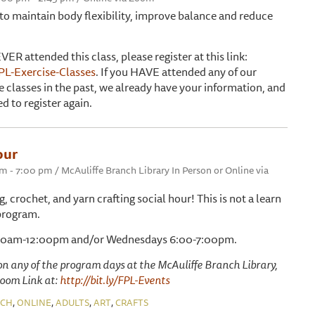
s to maintain body flexibility, improve balance and reduce
VER attended this class, please register at this link:
FPL-Exercise-Classes
. If you HAVE attended any of our
e classes in the past, we already have your information, and
d to register again.
our
pm - 7:00 pm / McAuliffe Branch Library In Person or Online via
ng, crochet, and yarn crafting social hour! This is not a learn
 program.
00am-12:00pm and/or Wednesdays 6:00-7:00pm.
n any of the program days at the McAuliffe Branch Library,
 Zoom Link at:
http://bit.ly/FPL-Events
,
,
,
,
NCH
ONLINE
ADULTS
ART
CRAFTS