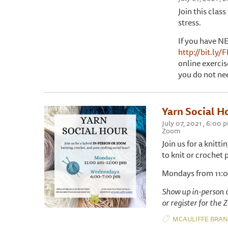
Join this clas
stress.
If you have NE
http://bit.ly/
online exercis
you do not nee
Yarn Social H
July 07, 2021 , 6:00 
Zoom
Join us for a knitti
to knit or crochet
Mondays from 11:
Show up in-person o
or register for the
MCAULIFFE BRA