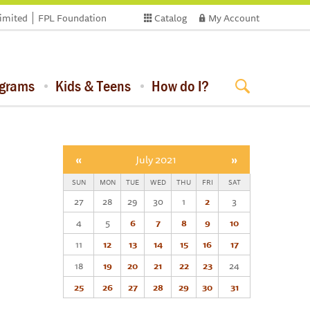
limited
FPL Foundation
Catalog
My Account
ograms
Kids & Teens
How do I?
«
July 2021
»
SUN
MON
TUE
WED
THU
FRI
SAT
27
28
29
30
1
2
3
4
5
6
7
8
9
10
11
12
13
14
15
16
17
18
19
20
21
22
23
24
25
26
27
28
29
30
31