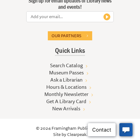
Sign up for email updates of Library news
and events!
OUR PARTNERS
Quick Links
Search Catalog
Museum Passes
Ask a Librarian
Hours & Locations
Monthly Newsletter
Get A Library Card
New Arrivals
© 2024 Framingham Public Library
Site by
Clearpeak.